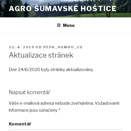
Přejít
AGRO ŠUMAVSKÉ HOŠTICE
k
obsahu
webu
Menu
PUBLIKOVÁNO
22. 6. 2019
OD
PEPA_SUMHO_CZ
Aktualizace stránek
Dne 24/6/2020 byly stránky aktualizovány.
Napsat komentář
Vaše e-mailová adresa nebude zveřejněna.
Vyžadované
informace jsou označeny
*
Komentář