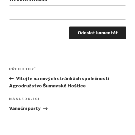
Navigace
PŘEDCHOZÍ
Předchozí
pro
příspěvek
Vítejte na nových stránkách společnosti
příspěvek
Agrodružstvo Šumavské Hoštice
NÁSLEDUJÍCÍ
Následující
příspěvek
Vánoční párty