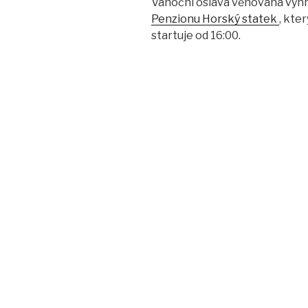
Vánoční oslava věnovaná výh
Penzionu Horský statek
, kte
startuje od 16:00.