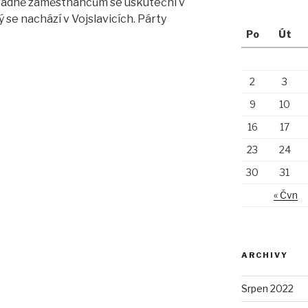
radně zaměstnancům se uskuteční v
rý se nachází v Vojslavicích. Párty
Po
Út
2
3
9
10
16
17
23
24
30
31
« Čvn
ARCHIVY
Srpen 2022