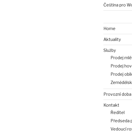
Čeština pro W
Home
Aktuality
Služby
Prodej mlé
Prodej hov
Prodej obil
Zemědělsk
Provozní doba
Kontakt
Ředitel
Předseda 
Vedoucí ro