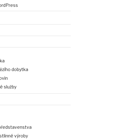
ordPress
ka
ězího dobytka
ovin
é služby
představenstva
stlinné výroby