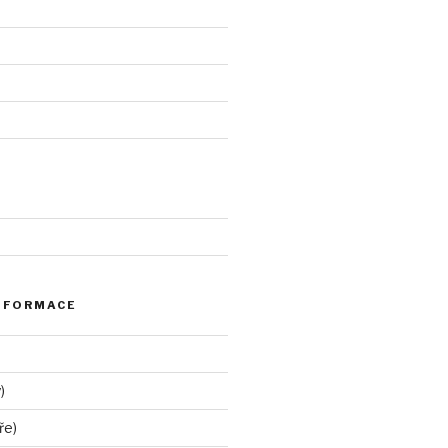
NFORMACE
)
ře)