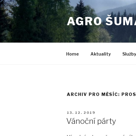
Přejít
k
AGRO ŠUM
obsahu
webu
Home
Aktuality
Služb
ARCHIV PRO MĚSÍC: PRO
PUBLIKOVÁNO
13. 12. 2019
Vánoční párty