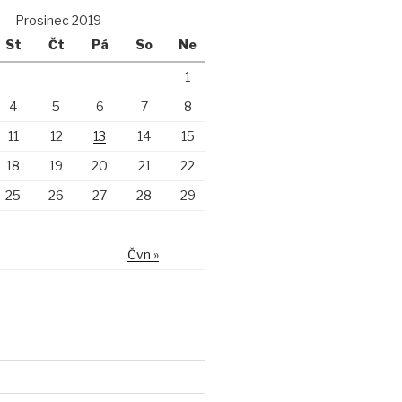
Prosinec 2019
St
Čt
Pá
So
Ne
1
4
5
6
7
8
11
12
13
14
15
18
19
20
21
22
25
26
27
28
29
Čvn »